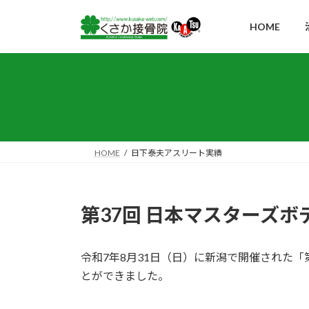
コ
ナ
ン
ビ
HOME
テ
ゲ
ン
ー
ツ
シ
へ
ョ
ス
ン
キ
に
ッ
移
HOME
日下泰夫アスリート実績
プ
動
第37回 日本マスターズ
令和7年8月31日（日）に新潟で開催された「
とができました。