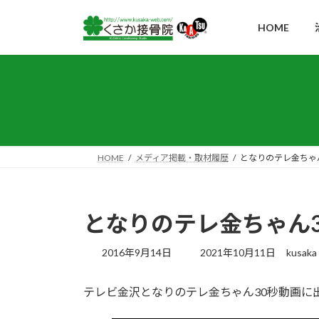
コ
ナ
ン
ビ
HOME
テ
ゲ
ン
ー
ツ
シ
へ
ョ
ス
ン
キ
に
ッ
移
HOME
メディア掲載・取材履歴
となりのテレ金ちゃ
プ
動
となりのテレ金ちゃん
最
2016年9月14日
2021年10月11日
kusaka
終
更
テレビ金沢となりのテレ金ちゃん30秒動画に
新
日