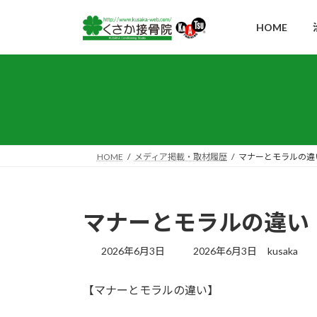
コ
ナ
ン
ビ
HOME
テ
ゲ
ン
ー
ツ
シ
へ
ョ
ス
ン
キ
に
ッ
移
HOME
メディア掲載・取材履歴
マナーとモラルの違
プ
動
マナーとモラルの違い
最
2026年6月3日
2026年6月3日
kusaka
終
更
【マナーとモラルの違い】
新
日