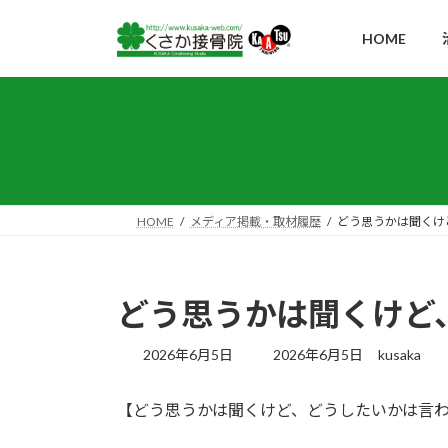
コ
ナ
ン
ビ
HOME
テ
ゲ
ン
ー
ツ
シ
へ
ョ
ス
ン
キ
に
ッ
移
HOME
メディア掲載・取材履歴
どう思うかは聞くけ
プ
動
どう思うかは聞くけど
最
2026年6月5日
2026年6月5日
kusaka
終
更
【どう思うかは聞くけど、どうしたいかは言
新
日