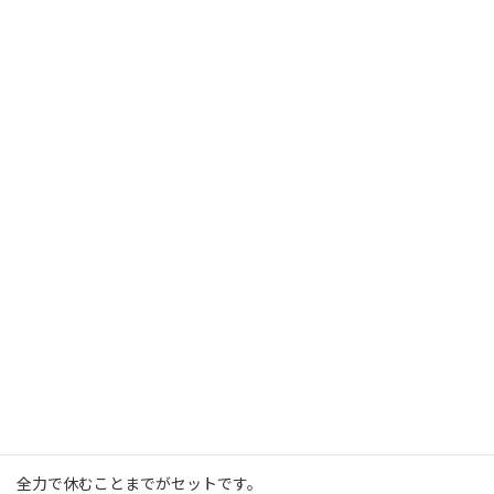
今日
もしあなたが壁にぶつかったり
悔しい思いをしたりしたなら
それは今、
まさにあなたの心と体が
強くなろうと学習している最中です。
負荷がかかった後は
休んでいいんです。
というより、
全力で休むことまでがセットです。