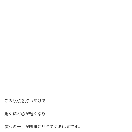
しかし
本当に変えるべきは
その結果を生み出している
「見えない仕組み（構造）」に他なりません。
「誰が悪いか」
ではなく
「何がそうさせたのか」
この視点を持つだけで
驚くほど心が軽くなり
次への一手が明確に見えてくるはずです。