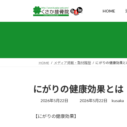
コ
ナ
ン
ビ
HOME
テ
ゲ
ン
ー
ツ
シ
へ
ョ
ス
ン
キ
に
ッ
移
HOME
メディア掲載・取材履歴
にがりの健康効果と
プ
動
にがりの健康効果とは
最
2026年5月22日
2026年5月22日
kusaka
終
更
【にがりの健康効果】
新
日