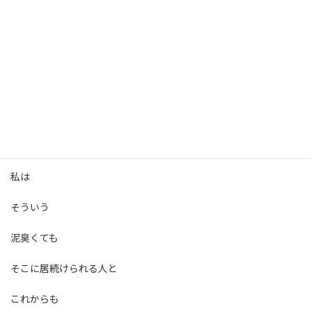
長い目で見ると圧倒的に重要です。
完璧じゃなくても
不器用でも
向き合うべき時に
最低限向き合える人は強いのです。
私は
そういう
泥臭くても
そこに居続けられる人と
これからも