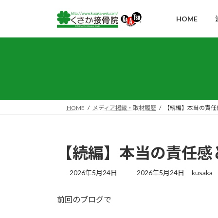
コ
ナ
ン
ビ
HOME
テ
ゲ
ン
ー
ツ
シ
へ
ョ
ス
ン
キ
に
ッ
移
HOME
メディア掲載・取材履歴
【続編】本当の責任
プ
動
【続編】本当の責任感
最
2026年5月24日
2026年5月24日
kusaka
終
更
前回のブログで
新
日