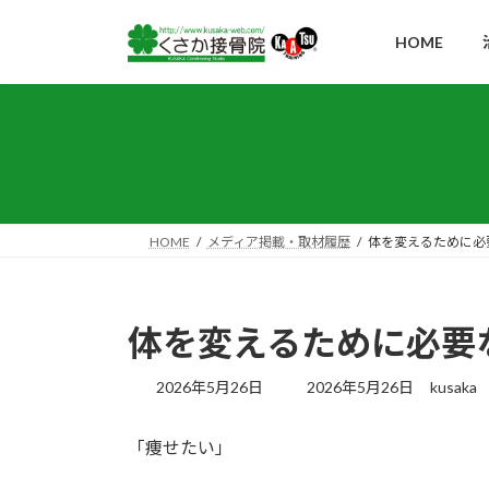
コ
ナ
ン
ビ
HOME
テ
ゲ
ン
ー
ツ
シ
へ
ョ
ス
ン
キ
に
ッ
移
HOME
メディア掲載・取材履歴
体を変えるために必
プ
動
体を変えるために必要
最
2026年5月26日
2026年5月26日
kusaka
終
更
「痩せたい」
新
日